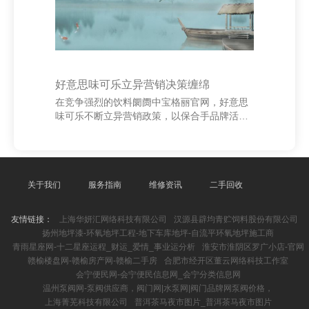
好意思味可乐立异营销决策缠绵
在竞争强烈的饮料阛阓中宝格丽官网，好意思
味可乐不断立异营销政策，以保合手品牌活力
和用户粘性。本次立异营销决策围绕“个性化体
验”与“数字化互动”伸开。 当先，推出“定制瓶
身”看成，耗尽者可通过手机APP选拔我方可爱
的图案或翰墨，生成专属瓶身，晋升居品私有
性和搪塞共享价值。其次，连合AR工夫，打造
关于我们
服务指南
维修资讯
二手回收
千里浸式互动体验，用户扫描瓶身即可不雅看
诬捏告白，增强品牌互动感。 深圳养花网_花
友情链接：
上海华妍汇网络科技有限公司
汉源县辟均青贮饲料股份有限公司
卉网_养花知识_花卉图片大全_花卉图片及名
扬州地坪漆-环氧地坪工程-地下车库地坪-自流平环氧地坪施工商
称大全 此外，开展线上线下联动的“好意思味
青雨星座网-十二星座运程_财运_爱情_事业运分析
淮安市淮阴区罗广小店-官网
可乐挑战赛”，饱读舞用户创作创意视频并
赣榆楼盘网-赣榆房产网-赣榆二手房
合肥市经开区董云网络科技工作室
会宁便民网-会宁便民信息网_会宁分类信息网
温州泵阀网-泵阀供应商，阀门网|水泵网|阀门品牌网泵阀价格，
上海菁芜科技有限公司
普洱茶马夜市图片_普洱茶马夜市图片