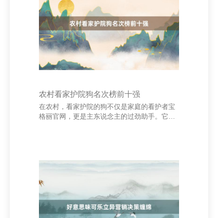
雅，用户无需复杂的学习即可快速上手。无论
你是记账生人一经有造就的财务东说念主员，
王人能在短时间内掌执其中枢功能。通过手机
或电脑，用户不错遍地随时记载每一笔收入和
支拨，系统自
农村看家护院狗名次榜前十强
在农村，看家护院的狗不仅是家庭的看护者宝
格丽官网，更是主东说念主的过劲助手。它们
由衷、勇敢、警悟，是乡村生涯中不能或缺的
一部分。以下是当今农村地区最受接待的看家
护院狗名次榜前十强。 第又名：土狗（中华荒
凉犬） 算作原土品种，土狗适当力强、由衷度
高，是农村最常见、最可靠的看门狗。 第二
名：杜宾犬 以其高度警悟性和坚强的护卫智商
著称，稳健需要高强度防御的家庭。 第三名：
藏獒 体型广阔、威猛凶悍，是高原地区农户的
首选。 第四名：德国牧羊犬 明智、由衷、考验
性强，世俗用于劝诫和护卫。 第五名：狼青犬