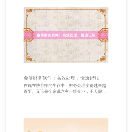
就像莫得标的的船只，看风驶船，终将迷失。
“理念念是指路明灯，莫得理念念，就莫得坚决
的标的。”列夫·托尔斯泰的这句话真切揭示了
理念念的遑急性。在东说念主生的路径中，理
念念是咱们不休欣喜的能源泉源。它让咱们在
窘境中不轻言烧毁，在弯曲中保执但愿。 好多
伟大的东说念主物，恰是因为他们心中有坚决
金簿财务软件：高效处理，恬逸记账
在现在快节拍的生存中，财务处理变得越来越
首要。无论是个东说念主一经企业，王人需要
一个简单、高效的记账器具来匡助我方掌执进
出情况，合理筹商预算。金簿财务软件恰是为
此而生，它以毛糙易用、功能全面的特质，成
为广阔用户相信的财务处理助手。 深圳养花网
_花卉网_养花知识_花卉图片大全_花卉图片及
名称大全 金簿财务软件界面圣洁，操作直不